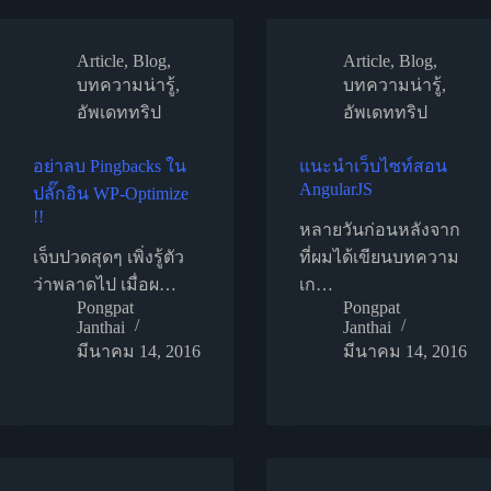
Article
,
Blog
,
Article
,
Blog
,
บทความน่ารู้
,
บทความน่ารู้
,
อัพเดททริป
อัพเดททริป
อย่าลบ Pingbacks ใน
แนะนำเว็บไซท์สอน
AngularJS
ปลั๊กอิน WP-Optimize
!!
หลายวันก่อนหลังจาก
เจ็บปวดสุดๆ เพิ่งรู้ตัว
ที่ผมได้เขียนบทความ
ว่าพลาดไป เมื่อผ…
เก…
Pongpat
Pongpat
Janthai
Janthai
มีนาคม 14, 2016
มีนาคม 14, 2016