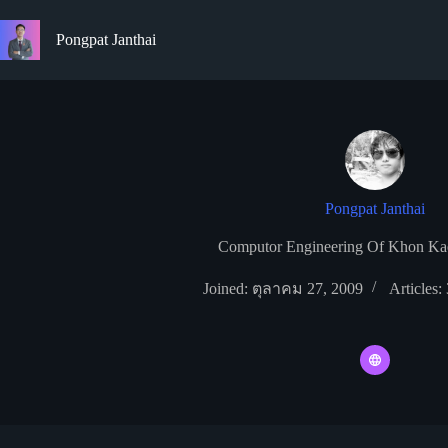
Skip
to
Pongpat Janthai
content
Pongpat Janthai
Computor Engineering Of Khon Kae
Joined: ตุลาคม 27, 2009
Articles: