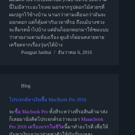
นี้ไม่มีสาระอะไรเลย นอกจากรูปดอกไม้สวยๆที่
ผมปลูกไว้ข้างบ้าน นานกว่าสามเดือนกว่ามันจะ
ออกดอก แต่ก็คุ้มค่ากับเวลาที่รอ ถึงแม้บางชวง
จะลืมรดน้ำไปบ้าง แต่มันก็ออกดอกมาให้ชมแบบ
ว่าสวยงามตามท้องเรื่อง ดูแล้วก็ผ่อนคลายหาย
เครียดจากเรื่องวุ่นๆได้บ้าง
Pongpat Janthai
ธันวาคม 6, 2016
Blog
โปรเจกต์หาเงินซื้อ MacBook Pro 2016
จะ
ซื้อ Macbook Pro
ทั้งทีระหว่างที่รอสินค้ามาส่ง
ก็เลยมานั่งคิดโปรเจกต์รอว่าจะเอา
Maaacbook
Pro 2016 เครื่องแรกในชีวิต
นี้มาทำอะไรดี เพื่อให้
มันหาเงินเอามาจ่ายค่าตัวให้มันนั่นแหละ