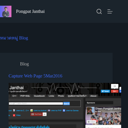
Skip
to
Pongpat Janthai
content
หมวดหมู่
Blog
Blog
Capture Web Page 5Mar2016