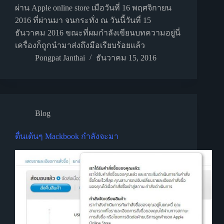
ผ่าน Apple online store เมือวันที่ 16 พฤศจิกายน
2016 ที่ผ่านมา จนกระทั่ง ณ วันนี้วันที่ 15
ธันวาคม 2016 ขณะที่ผมกำลังเขียนบทความอยู่นี่
เครื่องก็ถูกนำมาส่งถึงมือเรียบร้อยแล้ว
Pongpat Janthai
ธันวาคม 15, 2016
Blog
ตื่นเต้นๆ Mackbook กำลังจะมา