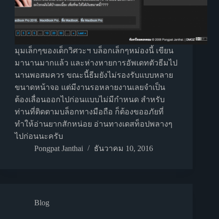
มุมเล็กๆของเด็กวิศวะฯ บล็อกเล็กๆหม่องนี้ เขียน
มานานมากแล้ว และห่างหายการอัพเดทตัวธีมไป
นานพอสมควร ขณะนี้ธีมยังไม่รองรับแบบหลาย
ขนาดหน้าจอ แต่มีงานรอหลายงานเลยจำเป็น
ต้องเลื่อนออกไปก่อนแบบไม่มีกำหนด สำหรับ
ท่านที่ติดตามบล็อกทางมือถือ ก็ต้องขออภัยที่
ทำให้อ่านยากสักหน่อย อ่านทางเดสท็อปพลางๆ
ไปก่อนนะครับ
Pongpat Janthai
ธันวาคม 10, 2016
Blog