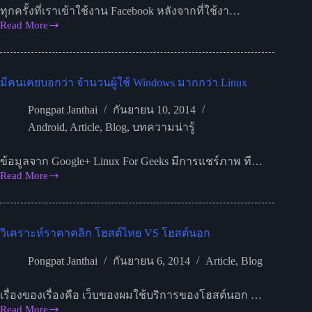
ทุกครั้งที่เราเข้าใช้งาน Facebook หลังจากที่ใช้งา…
Read More
การ
ล็อกอิน/
ล็อก
มีคนเคยบอกว่า จำนวนผู้ใช้ Windows มากกว่า Linux
เอา
ท์
Pongpat Janthai
กันยายน 10, 2014
เมื่อ
Android
,
Article
,
Blog
,
บทความน่ารู้
เรา
ใช้
ข้อมูลจาก Google+ Linux For Geeks มีการแชร์ภาพ ที…
งาน
Read More
Facebook
มี
คน
เคย
วิเคราะห์ราคาคลิก โฮสต์ไทย VS โฮสต์นอก
บอก
ว่า
Pongpat Janthai
กันยายน 6, 2014
Article
,
Blog
จำนวน
ผู้
เรื่องของเรื่องคือ เว็บของผมใช้บริการของโฮสต์นอก …
ใช้
Read More