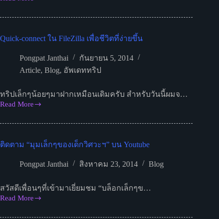
Windows
วิเคราะห์
มากกว่า
ราคา
Linux
คลิก
Quick-connect ใน FileZilla เพื่อชีวิตที่ง่ายขึ้น
โฮสต์
ไทย
Pongpat Janthai
กันยายน 5, 2014
VS
Article
,
Blog
,
อัพเดททริป
โฮสต์
นอก
ทริปเล็กๆน้อยๆมาฝากเหมือนเดิมครับ สำหรับวันนี้ผมจ…
Read More
Quick-
connect
ใน
FileZilla
ติดตาม “มุมเล็กๆของเด็กวิศวะฯ” บน Youtube
เพื่อ
ชีวิต
Pongpat Janthai
สิงหาคม 23, 2014
Blog
ที่
ง่าย
สวัสดีเพื่อนๆที่เข้ามาเยี่ยมชม “บล็อกเล็กๆข…
ขึ้น
Read More
ติดตาม
“มุม