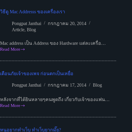
เล็กๆ
วิธีดู Mac Addresss ของเครื่องเรา
ของ
เด็ก
Pongpat Janthai
กรกฎาคม 20, 2014
วิ
Article
,
Blog
ศวะฯ”
บน
Mac address เป็น Address ของ Hardware แต่ละเครื่อ…
Youtube
Read More
วิธี
ดู
Mac
Addresss
เตือนภัยเจ้าของเพจ ก่อนตกเป็นเหยื่อ
ของ
เครื่อง
Pongpat Janthai
กรกฎาคม 17, 2014
Blog
เรา
หลังจากที่ได้ยินหลายๆคนพูดถึง เกี่ยวกับเจ้าของแฟน…
Read More
เตือน
ภัย
เจ้าของ
หนูอยากทำเว็บ ทำเว็บยากมั๊ย?
เพจ