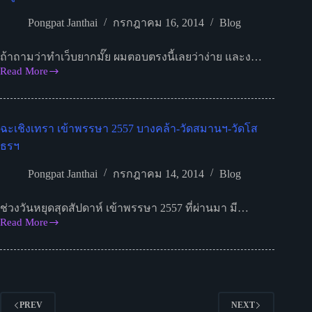
ก่อน
Pongpat Janthai
กรกฎาคม 16, 2014
Blog
ตก
เป็น
ถ้าถามว่าทำเว็บยากมั๊ย ผมตอบตรงนี้เลยว่าง่าย และง…
เหยื่อ
Read More
หนู
อยาก
ทำ
ฉะเชิงเทรา เข้าพรรษา 2557 บางคล้า-วัดสมานฯ-วัดโส
เว็บ
ทำ
ธรฯ
เว็บ
Pongpat Janthai
กรกฎาคม 14, 2014
Blog
ยา
กมั๊ย?
ช่วงวันหยุดสุดสัปดาห์ เข้าพรรษา 2557 ที่ผ่านมา มี…
Read More
ฉะเชิงเทรา
เข้า
พรรษา
2557
บางคล้า-
PREV
NEXT
วัด