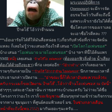
มระบบปฎิบัติการ
Opensouce
) จะมีการจัด
อบรมในเร็ววันที่จะถึงนี้
แต่พระเจ้าเรายังไม่ได้ตั้ง
ชื่อโครงการของเราเลย
ป๊าดโธ๊ โอ้วว่าจ๊านนน
จะเอาชื่อไรดีหละ ???
**เอ้อเอารัยก็ได้ที่ให้มันสื่อหน่อย !!,เกี่ยวกับหัวข้อที่เราจะจัดนั่น
แหละ ก็เลยไม่รู้ว่าจะเสนอเรื่องไรดี เสนอ “
เปิดโลกโอเพ่นซอส
”
บ้าง เสนอ “
โอเพ่นมาย มายโอเพ่นซอส
” บ้าง ฯลฯ ทีนี้ไอ้ต้นแพร
SMII
(สมี)
เลยเสนอ
(ต้องออกฟิวลิ่งด้วย น้ำเสียง
“ป้าดโธ๊โอ..เพ่นซอส”
ต้องได้ด้วยถึงจะฮา)
พี่ก่อ เลยต่ออีก
เราก็เลยเอามา
” “โอ้วว่าจ๊าน”
รวมๆกันกลายเป็น
นึกภาพนะเวลาที่
“”ป้าดโธ๊ โอ้ววว่าจ๊าน โอเพ่นซอส”
ประธานกล่าวเปิดงาน
…..”อ่าขณะนี้ก็ได้เวลาอันสมควรแล้วระ
ครับ กระผมก็ขอเปิดงาน ป้าดโธ๊ ..โอ้วว่าจ๊านโอเพ่นซอส ณ บัดนี้”
ฮ่าๆๆๆ แต่จะฮาไม่ฮานั้น เราขอสาระบ้างนะครับ ไม่ว่าจะได้ชื่อ
โครงการว่าอะไร เราก็
ขอเชิญชวน
เพื่อนๆทุกท่านเข้าร่วมกิจกรรม
จากทาง ชุมนุมเรา ที่ศูนย์คอมพิวเตอร์ มข.
ในช่วงกลางเดือน
หน้าที่จะถึงนี้(พย.2552)
มากันเยอะๆนะครับ….