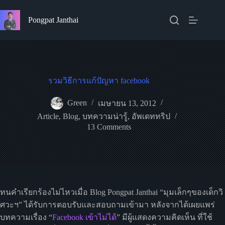
Skip
to
Pongpat Janthai
content
รวมวิธีการแก้ปัญหา facebook
Green
เมษายน 13, 2012
Article
,
Blog
,
บทความน่ารู้
,
อัพเดททริป
13 Comments
ทนคำเรียกร้องไม่ไหวเมื่อ Blog Pongpat Janthai “มุมเล็กๆของเด็กวิ
ศวะฯ” ได้รับการตอบรับและสอบถามเข้ามา หลังจากได้เผยแพร่
บทความเรื่อง “
Facebook เข้าไม่ได้
” มีผู้แสดงความคิดเห็น ที่ใช้