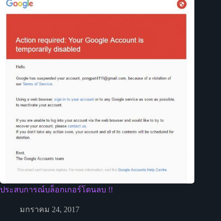
ประสบการณ์บล็อกเกอร์โดนลบ !!
มกราคม 24, 2017