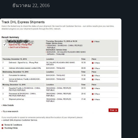
ธันวาคม 22, 2016