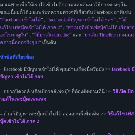
มาเฉพาะเพื่อให้เราได้เข้าไปติดตามและค้นหาวิธีการต่างๆ ใน
ขณะนี้ผมก็ได้เผยแพร่บทความต่างๆที่เกี่ยวกับ Facebook อาทิเช่น
“
Facebook เข้าไม่ได้
” , “
facebook มีปัญหา เข้าไม่ได้ ฯลฯ
” , “
วิธี
แก้ไข เฟสบุ๊คเข้าไม่ได้ ภาค 2
” , “
สาเหตุที่เข้าเฟสบุ๊คไม่ได้ เกิดจาก
อะไรมาดูกัน
” , “
วิธียกเลิก timeline
” และ “
ยกเลิก Timeline ภาคสอง
คราวนี้ออกจริงๆ!!!
” เป็นต้น
หัวข้อที่เกี่ยวข้อง
– Facebook มีปัญหาเข้าไม่ได้ คุณอ่านเรื่องนี้หรือยัง >>
facebook มี
ปัญหา เข้าไม่ได้ ฯลฯ
– อยากปิดวอล์ หรือเปิดวอล์เฟซบุ๊ก ก็ต้องติดตามที่นี่ >>
วิธีเปิด-ปิด
วอล์ในเฟซบุ๊คแฟนเพจ
– ถ้าแก้ปัญหาเฟซบุ๊กเข้าไม่ได้ ลองอ่านนี่เพิ่มเติม >>
วิธีแก้ไข เฟส
บุ๊คเข้าไม่ได้ ภาค 2