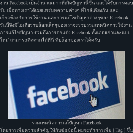
งาน Facebook เป็นจำนวณมากที่เกิดปัญหานี้ขึ้น และได้รับการตอบ
รับ เมื่อทางเราได้เผยแพร่บทความต่างๆ ที่ใกล้เคียงกัน และ
เกี่ยวข้องกับการใช้งาน และการแก้ไขปัญหาต่างๆของ Facebook
วันนี้จึงมีไอเดียว่าบล็อกเล็กๆของเราจะรวบรวมเทคนิคการใช้งาน
การแก้ไขปัญหา รวมถึงการตกแต่ง Facebook ทั้งแบบเก่าและแบบ
ใหม่ สามารถติดตามได้ที่นี่ ที่บล็อกของเราได้ครับ
รวมเทคนิคการแก้ปัญหา Facebook
โดยการเพิ่มความสำคัญให้กับข้อข้อนี้ ผมจะทำการเพิ่ม [ Tag ] ขึ้น