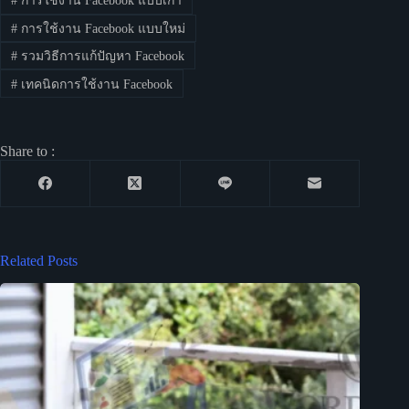
#
การใช้งาน Facebook แบบเก่า
#
การใช้งาน Facebook แบบใหม่
#
รวมวิธีการแก้ปัญหา Facebook
#
เทคนิดการใช้งาน Facebook
Share to :
Related Posts