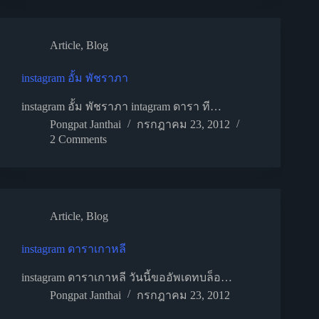
Article
,
Blog
instagram อั้ม พัชราภา
instagram อั้ม พัชราภา intagram ดารา ที…
Pongpat Janthai
กรกฎาคม 23, 2012
2 Comments
Article
,
Blog
instagram ดาราเกาหลี
instagram ดาราเกาหลี วันนี้ขออัพเดทบล็อ…
Pongpat Janthai
กรกฎาคม 23, 2012