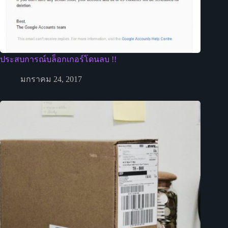
ประสบการณ์บล็อกเกอร์โดนลบ !!
มกราคม 24, 2017