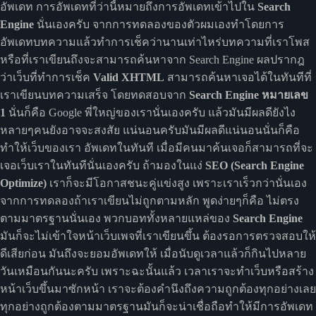
อัพเดท การอัพเดทที่ว่านี้หมายถึงการอัพเดทเข้าไปใน
Search
Engine
นั่นเองครับ จากการทดลองของตัวผมเองทำโดยการ
อัพเดทบทความแล้วทำการเช็คว่านานเท่าไหร่บทความที่เราโพส
หรือที่เราเขียนถึงจะสามารถค้นหาจาก Search Engine ผลปรากฎ
ว่าเว็บที่ทำการเช็ค
Valid XHTML
สามารถค้นหาเจอได้ในทันทีที่
เราเขียนบทความเสร็จ โดยทดสอบจาก
Search Engine หมายเลข
1
นั่นก็คือ Google พี่ใหญ่ของเรานั่นเองครับ แล้วมันมีผลดียังไง
หลายๆคนยังอาจจะสงสัย แน่นอนครับมันมีผลดีแน่นอนนั่นก็คือ
ทำให้เว็บของเรา อัพเดทในทันที เมื่อมีคนมาค้นเจอก็สามารถที่จะ
เจอเว็บเราในทันทีนั่นเองครับ ถ้ามองในแง่
SEO (Search Engine
Optimize)
เราก็จะมีโอกาสชนะคู่แข่งสูง เพราะเราเร็วกว่านั่นเอง
จากการทดลองถ้าเราเขียนไม่ถูกตามหลัก พูดง่ายๆก็คือ ไม่ตรง
ตามมาตรฐานนั่นเอง พวกบอททั้งหลายแหล่ของ
Search Engine
มันก็จะไม่เข้าใจหน้าเว็บเพจที่เราเขียนขึ้น ต้องรอการตรวจสอบให้
ดีเสียก่อน มันถึงจะยอมอัพเดทให้ เมื่อนับดูเวลาแล้วก็กินไปหลาย
วันเหมือนกันนะครับ เพราะฉะนั้นแล้ว เวลาเราจะทำเว็บหรือสร้าง
หน้าเว็บขึ้นมาซักหน้า เราจะต้องคำนึงถึงความถูกต้องทุกอย่างเลย
ทุกอย่างถูกต้องตามมาตรฐานมันก็จะน่าเชื่อถือทำให้มีการอัพเดท