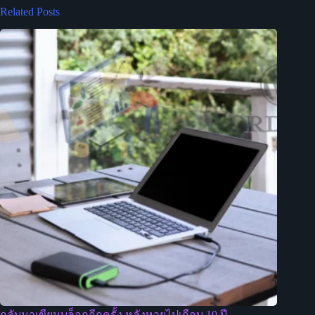
Related Posts
กลับมาเขียนบล็อกอีกครั้ง หลังหายไปเกือบ 10 ปี