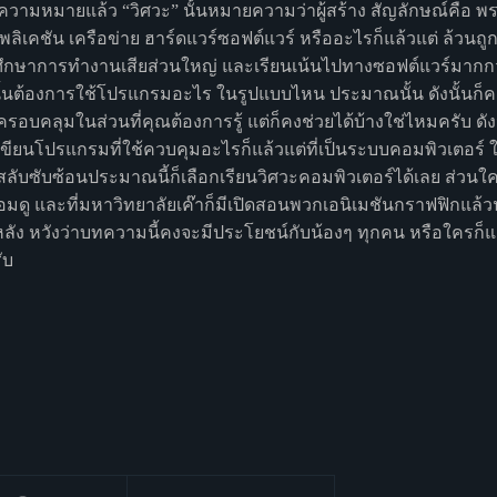
ามความหมายแล้ว “วิศวะ” นั้นหมายความว่าผู้สร้าง สัญลักษณ์คือ พ
แอปพลิเคชัน เครือข่าย ฮาร์ดแวร์ซอฟต์แวร์ หรืออะไรก็แล้วแต่ ล้
ึกษาการทำงานเสียส่วนใหญ่ และเรียนเน้นไปทางซอฟต์แวร์มากกว่
นั้นต้องการใช้โปรแกรมอะไร ในรูปแบบไหน ประมาณนั้น ดังนั้นก็คงจ
ครอบคลุมในส่วนที่คุณต้องการรู้ แต่ก็คงช่วยได้บ้างใช่ไหมครับ
ียนโปรแกรมที่ใช้ควบคุมอะไรก็แล้วแต่ที่เป็นระบบคอมพิวเตอร์ ให
สลับซับซ้อนประมาณนี้ก็เลือกเรียนวิศวะคอมพิวเตอร์ได้เลย ส่วนใ
ดู และที่มหาวิทยาลัยเค๊าก็มีเปิดสอนพวกเอนิเมชันกราฟฟิกแล้วน
ายหลัง หวังว่าบทความนี้คงจะมีประโยชน์กับน้องๆ ทุกคน หรือใครก็
ับ