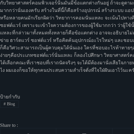
กับวิทยาศาสตร์คอมพิวเจอร์นั้นมันมีข้อแตกต่างกันอยู่ ถ้าจะดูต
มากกว่านั่นเองครับ สร้างในที่นี้ก็คือสร้างอุปกรณ์ สร้างระบบ 
หรือหลายคนมักเรียกผิดว่า วิทยาการคอมนั่นแหละ จะเน้นไปทางศ
ซอฟต์แวร์ เพราะจะเข้าใจความต้องการของผู้ใช้มากกว่า ว่าผู้ใช้
แหละที่กล่าวมาทั้งหมดทั้งหลายก็คือข้อแตกต่าง อาจจะอธิบายไม่
ข่าย ฮาร์ดแวร์ ซอฟต์แวร์ หรือคิดค้นอุปกรณ์อะไรใหม่ๆ และชอบเข
ก็คือวิศวะสามารถเป็นผู้ควบคุมได้นั่นเอง ใครที่ชอบอะไรท้าทายๆ
ง่ายๆคือประเภทซอฟต์แวร์นั่นแหละ ก็ลองไปศึกษา วิทยาศาสตร์คอม
ได้เลือกคณะที่เราชอบที่เราถนัดจริงๆ จะได้มีต้องมานั่งเสียใจภ
ไง ผมเองก็ขอให้ทุกคนประสบความสำเร็จดั่งที่ใจใฝ่ฝันเอาไว้นะคร
ป้ายกำกับ
#
Blog
Share to :